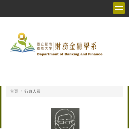
跳
到
主
要
內
容
區
首頁
行政人員