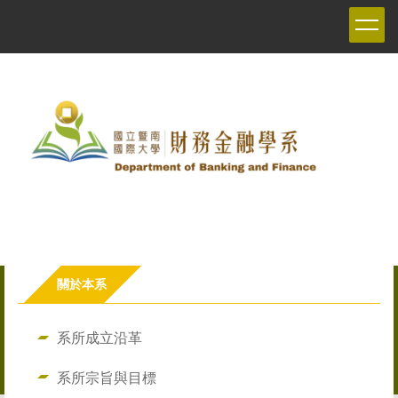
跳
到
主
要
內
容
區
關於本系
系所成立沿革
系所宗旨與目標