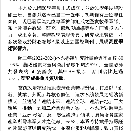
本系於民國88學年度正式成立，並於91學年度增設
碩士班。自創系迄今已逾二十餘年，初期僅有三位專任
師資，現已發展為九位專業教師組成之堅實教學團隊。
系上教師在教學、研究、服務與輔導等各方面皆投入心
力，成果卓著。整體教學表現優異，研究成果豐碩，並
多次發表於財務領域A級以上之國際期刊，展現
高度學
術影響力
。
近三年(2022–2024)本系專題研究計畫通過率高達 80
–95%，顯著優於財金與會計領域平均約53%。 全體教師
共發表約 50 篇論文，其中A+ 級以上期刊佔比超過
55%，
研究成果兼具質與量
。
當前政府積極推動臺灣產業轉型升級，打造以「創
新、就業、分配」為核心價值，追求永續發展之經濟新
模式，並透過「連結未來、連結全球、連結在地」三大
策略，推動「五加二產業創新方案」。本系所對應重點
產業「亞洲‧矽谷」及「數位經濟」領域，肩負培育國家
產業所需專業人才之使命。未來，本系將持續秉持嚴謹
的教學態度與研究熱忱，並深化服務與輔導，致力實踐