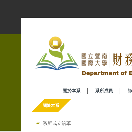
跳
到
主
要
內
容
區
關於本系
系所成員
師
關於本系
系所成立沿革