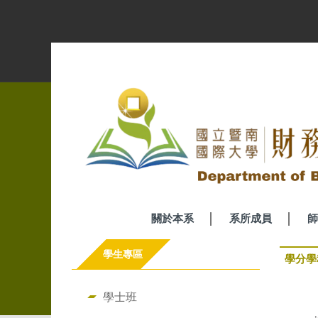
跳
到
主
要
內
容
區
關於本系
系所成員
師
學生專區
學分學
學士班