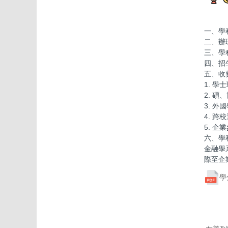
一、學
二、辦
三、學
四、招
五、收
1. 學
2. 
3. 
4. 
5. 
六、學
金融學
際至企
學