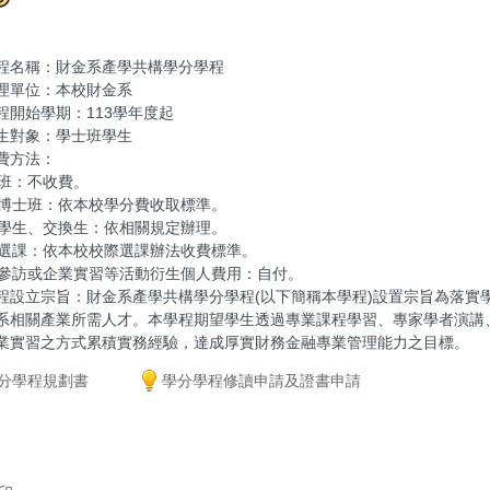
程名稱：財金系產學共構學分學程
理單位：本校財金系
程開始學期：113學年度起
生對象：學士班學生
費方法：
士班：不收費。
碩、博士班：依本校學分費收取標準。
外國學生、交換生：依相關規定辦理。
跨校選課：依本校校際選課辦法收費標準。
企業參訪或企業實習等活動衍生個人費用：自付。
程設立宗旨：財金系產學共構學分學程(以下簡稱本學程)設置宗旨為落實
系相關產業所需人才。本學程期望學生透過專業課程學習、專家學者演講
業實習之方式累積實務經驗，達成厚實財務金融專業管理能力之目標。
分學程規劃書
學分學程修讀申請及證書申請