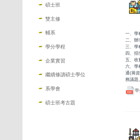
碩士班
雙主修
輔系
一、學
二、辦
學分學程
三、學
四、招
五、收
企業實習
六、學
通(籌
繼續修讀碩士學位
務議題
系學會
學
碩士班考古題