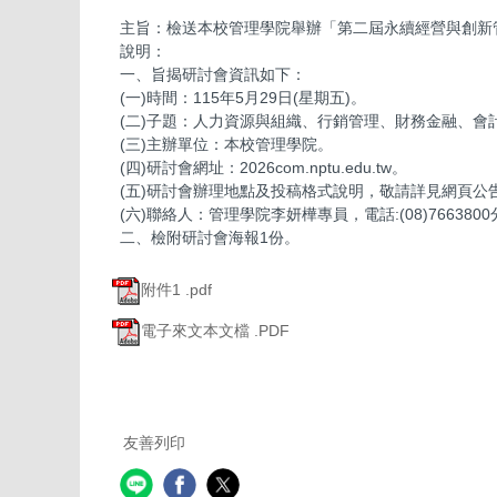
主旨：檢送本校管理學院舉辦「第二屆永續經營與創新
說明：
一、旨揭研討會資訊如下：
(一)時間：115年5月29日(星期五)。
(二)子題：人力資源與組織、行銷管理、財務金融、
(三)主辦單位：本校管理學院。
(四)研討會網址：2026com.nptu.edu.tw。
(五)研討會辦理地點及投稿格式說明，敬請詳見網頁公
(六)聯絡人：管理學院李妍樺專員，電話:(08)7663800分機3200
二、檢附研討會海報1份。
附件1 .pdf
電子來文本文檔 .PDF
友善列印