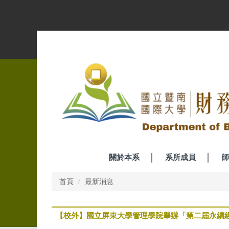
跳
到
主
要
內
容
區
關於本系
系所成員
師
首頁
最新消息
【校外】國立屏東大學管理學院舉辦「第二屆永續