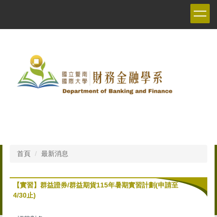
跳
到
主
要
內
容
區
首頁
最新消息
【實習】群益證券/群益期貨115年暑期實習計劃(申請至
4/30止)