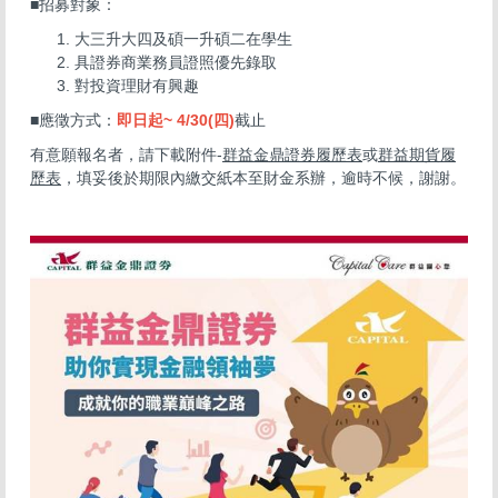
■招募對象：
大三升大四及碩一升碩二在學生
具證券商業務員證照優先錄取
對投資理財有興趣
■應徵方式：
即日起~ 4/30(四)
截止
有意願報名者，請下載附件-
群益金鼎證券履歷表
或
群益期貨履
歷表
，填妥後於期限內繳交紙本至財金系辦，逾時不候，謝謝。