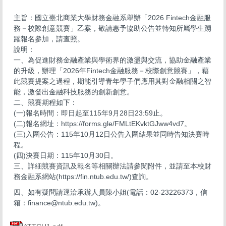
主旨：國立臺北商業大學財務金融系舉辦「2026 Fintech金融服
務－校際創意競賽」乙案，敬請惠予協助公告並轉知所屬學生踴
躍報名參加，請查照。
說明：
一、為促進財務金融產業與學術界的激盪與交流，協助金融產業
的升級，辦理「2026年Fintech金融服務－校際創意競賽」，藉
此競賽提案之過程，期能引導青年學子們應用其對金融相關之智
能，激發出金融科技服務的創新創意。
二、競賽期程如下：
(一)報名時間：即日起至115年9月28日23:59止。
(二)報名網址：https://forms.gle/FMLtEKvktGJww4vd7。
(三)入圍公告：115年10月12日公告入圍結果並同時告知決賽時
程。
(四)決賽日期：115年10月30日。
三、詳細競賽資訊及報名等相關辦法請參閱附件，並請至本校財
務金融系網站(https://fin.ntub.edu.tw/)查詢。
四、如有疑問請逕洽承辦人員陳小姐(電話：02-23226373，信
箱：finance@ntub.edu.tw)。