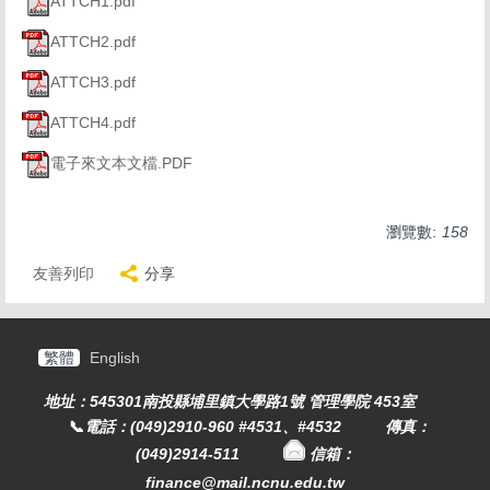
ATTCH1.pdf
ATTCH2.pdf
ATTCH3.pdf
ATTCH4.pdf
電子來文本文檔.PDF
瀏覽數:
158
友善列印
分享
繁體
English
地址：545301南投縣埔里鎮大學路1號 管理學院 453室
📞
電話：(049)2910-960 #4531、#4532
傳真：
(049)2914-511
信箱：
finance@mail.ncnu.edu.tw