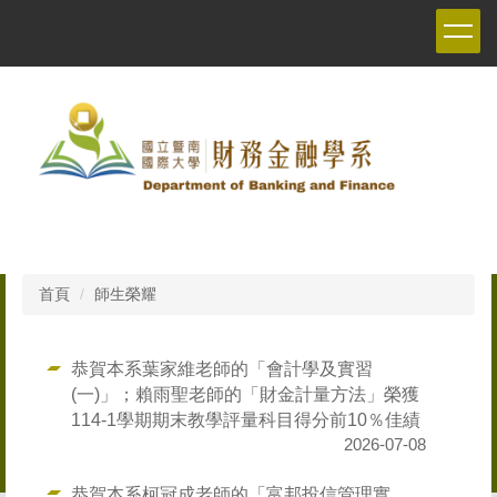
跳
到
主
要
內
容
區
首頁
師生榮耀
恭賀本系葉家維老師的「會計學及實習
(一)」；賴雨聖老師的「財金計量方法」榮獲
114-1學期期末教學評量科目得分前10％佳績
2026-07-08
恭賀本系柯冠成老師的「富邦投信管理實