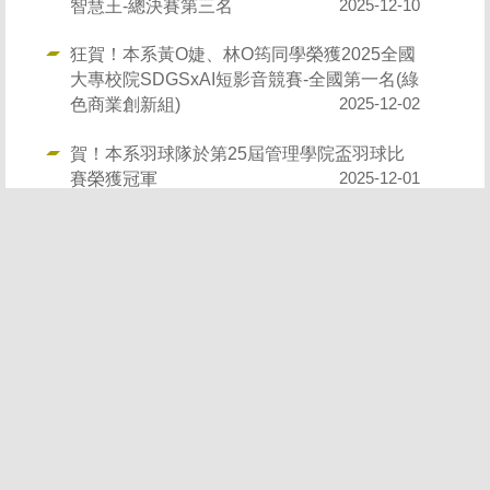
智慧王-總決賽第三名
2025-12-10
狂賀！本系黃O婕、林O筠同學榮獲2025全國
大專校院SDGSxAI短影音競賽-全國第一名(綠
色商業創新組)
2025-12-02
賀！本系羽球隊於第25屆管理學院盃羽球比
賽榮獲冠軍
2025-12-01
賀！本系女籃隊與公行系女籃隊於114學年度
新生盃體育競賽活動女子籃球賽榮獲亞軍
2025-11-21
賀！本系榮獲114學年度外語證照填報審核通
過學生數排名第二名，獲得語文教學中心致發
教學相關活動補助費2,500元
2025-11-06
恭賀本系以下學生榮獲113學年度第二學期書
卷獎，大一：黃O勝、孫O捷； 大二：董O
均、林O筠、歐O晴；大三：陳O瑋、劉O羽、