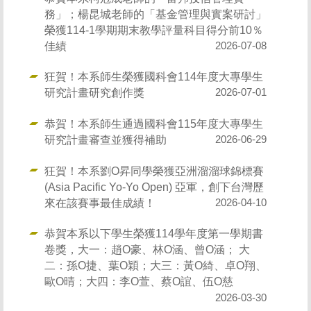
務」；楊昆城老師的「基金管理與實案研討」
榮獲114-1學期期末教學評量科目得分前10％
佳績
2026-07-08
狂賀！本系師生榮獲國科會114年度大專學生
研究計畫研究創作獎
2026-07-01
恭賀！本系師生通過國科會115年度大專學生
研究計畫審查並獲得補助
2026-06-29
狂賀！本系劉O昇同學榮獲亞洲溜溜球錦標賽
(Asia Pacific Yo-Yo Open) 亞軍，創下台灣歷
來在該賽事最佳成績！
2026-04-10
恭賀本系以下學生榮獲114學年度第一學期書
卷獎，大一：趙O豪、林O涵、曾O涵； 大
二：孫O捷、葉O穎；大三：黃O綺、卓O翔、
歐O晴；大四：李O萱、蔡O誼、伍O慈
2026-03-30