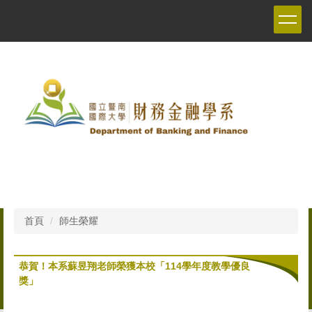
跳
到
主
要
內
容
區
首頁
師生榮耀
恭賀！本系蘇昱翔老師榮獲本校「114學年度教學優良
獎」